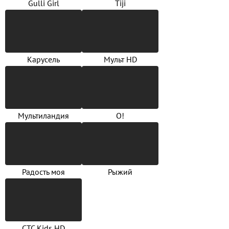
Gulli Girl
Tiji
Карусель
Мульт HD
Мультиландия
О!
Радость моя
Рыжий
СТС Kids HD