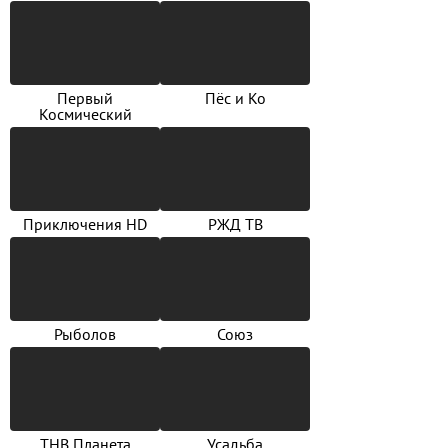
Первый
Пёс и Ко
Космический
Приключения HD
РЖД ТВ
Рыболов
Союз
ТНВ Планета
Усадьба