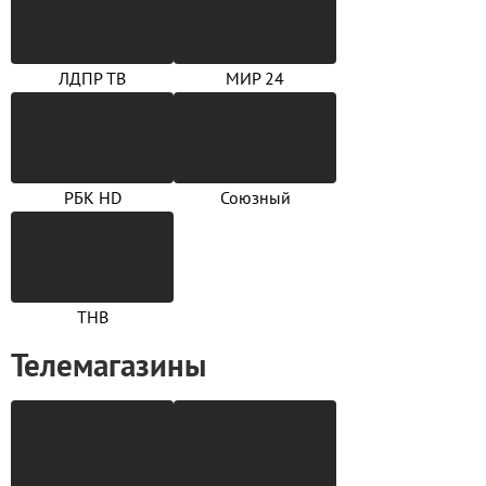
ЛДПР ТВ
МИР 24
РБК HD
Союзный
ТНВ
Телемагазины