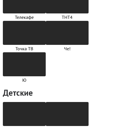
Телекафе
ТНТ4
Точка ТВ
Че!
Ю
Детские