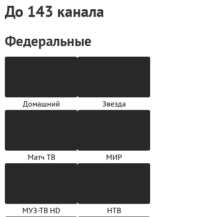
До 143 канала
Федеральные
Домашний
Звезда
Матч ТВ
МИР
МУЗ-ТВ HD
НТВ