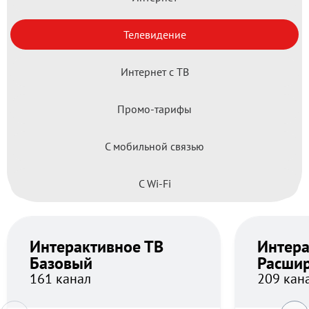
Телевидение
Интернет с ТВ
Промо-тарифы
С мобильной связью
С Wi-Fi
Интерактивное ТВ
Интера
Базовый
Расши
161 канал
209 кан